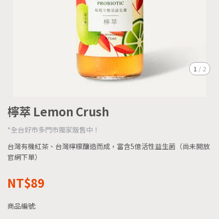
1
/
2
檸萃 Lemon Crush
*全台好市多門市獨家販售中！
台灣有機紅茶、台灣檸檬釀造而成，富含5億活性益生菌（尚未開放
官網下單）
NT$89
商品編號: